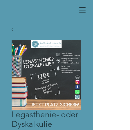
Legasthenie- oder
Dyskalkulie-