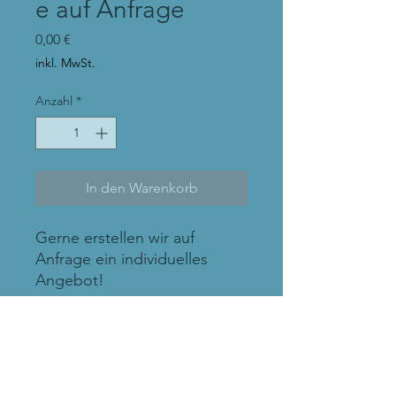
e auf Anfrage
Preis
0,00 €
inkl. MwSt.
Anzahl
*
In den Warenkorb
Gerne erstellen wir auf
Anfrage ein individuelles
Angebot!
Für Firmen, soziale
Einrichtungen, Gruppen,
uvm.